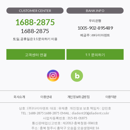
CUSTOMER CENTER
BANK INFO
1688-2875
우리은행
1005-902-895489
1688-2875
예금주 : ㈜다이아덴트
토,일, 공휴일은 1:1 문의하기 이용
고객센터 연결
1:1 문의하기
회사소개
이용안내
개인정보취급방침
이용약관
상호 : (주)다이아덴트 대표 : 유재훈 개인정보 보호 책임자 : 강민호
TEL : 1688-2875 1688-2875 EMAIL : diadent20@diadent.co.kr
사업자등록번호 : 315-81-01875
통신판매업신고번호 : 제2012-충북청원-0061호
주소 : 충북 청주시 흥덕구 오송읍 오송생명4로 16