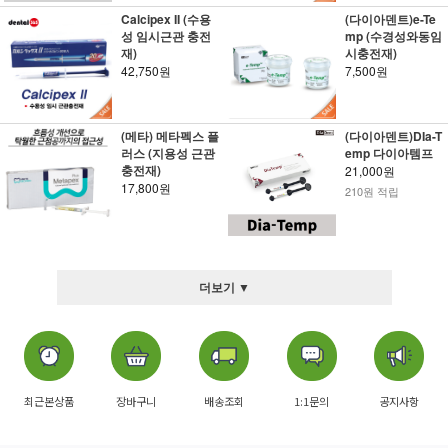
Calcipex II (수용
(다이아덴트)e-Te
성 임시근관 충전
mp (수경성와동임
재)
시충전재)
42,750원
7,500원
(메타) 메타펙스 플
(다이아덴트)DIa-T
러스 (지용성 근관
emp 다이아템프
충전재)
21,000원
17,800원
210원 적립
더보기 ▼
최근본상품
장바구니
배송조회
1:1문의
공지사항