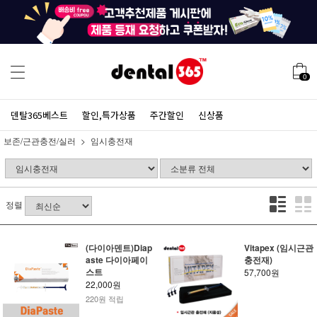
0
덴탈365베스트
할인,특가상품
주간할인
신상품
보존/근관충전/실러
임시충전재
정렬
(다이아덴트)Diap
Vitapex (임시근관
aste 다이아페이
충전재)
스트
57,700원
22,000원
220원 적립