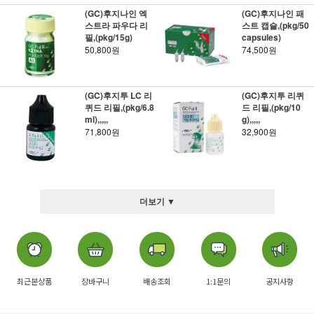
(GC)후지나인 엑
(GC)후지나인 패
스트라 파우다 리
스트 캡슐,(pkg/50
필,(pkg/15g)
capsules)
50,800원
74,500원
(GC)후지투 LC 리
(GC)후지투 리퀴
퀴드 리필,(pkg/6.8
드 리필,(pkg/10
ml),,,,,
g),,,,,
71,800원
32,900원
더보기 ▼
최근본상품
장바구니
배송조회
1:1문의
공지사항