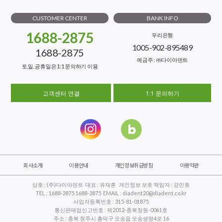
CUSTOMER CENTER
BANK INFO
1688-2875
우리은행
1005-902-895489
1688-2875
예금주 : ㈜다이아덴트
토,일, 공휴일은 1:1 문의하기 이용
고객센터 연결
1:1 문의하기
회사소개
이용안내
개인정보취급방침
이용약관
상호 : (주)다이아덴트 대표 : 유재훈 개인정보 보호 책임자 : 강민호
TEL : 1688-2875 1688-2875 EMAIL : diadent20@diadent.co.kr
사업자등록번호 : 315-81-01875
통신판매업신고번호 : 제2012-충북청원-0061호
주소 : 충북 청주시 흥덕구 오송읍 오송생명4로 16