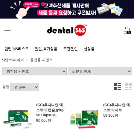
0
덴탈365베스트
할인,특가상품
주간할인
신상품
시멘트/라이너
충전용 시멘트
정렬
(GC)후지나인 엑
(GC)후지나인 엑
스트라 캡슐,(pkg/
스트라 세트
50 Capsule)
59,300원
90,000원