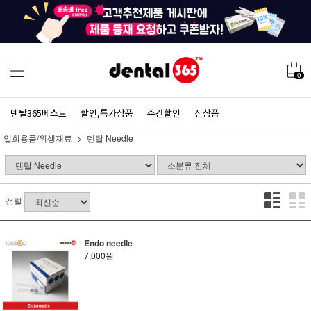
0
덴탈365베스트
할인,특가상품
주간할인
신상품
일회용품/위생재료
덴탈 Needle
정렬
Endo needle
7,000원