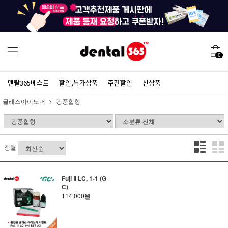
0
덴탈365베스트
할인,특가상품
주간할인
신상품
글래스아이노머
광중합형
정렬
Fuji Ⅱ LC, 1-1 (G
C)
114,000원