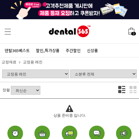
0
덴탈365베스트
할인,특가상품
주간할인
신상품
교정재료
교정용 레진
정렬
상품 준비중 입니다.