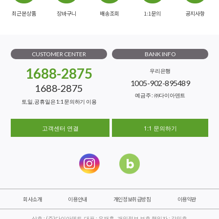
최근본상품
장바구니
배송조회
1:1문의
공지사항
CUSTOMER CENTER
BANK INFO
1688-2875
우리은행
1005-902-895489
1688-2875
예금주 : ㈜다이아덴트
토,일, 공휴일은 1:1 문의하기 이용
고객센터 연결
1:1 문의하기
회사소개
이용안내
개인정보취급방침
이용약관
상호 : (주)다이아덴트 대표 : 유재훈 개인정보 보호 책임자 : 강민호