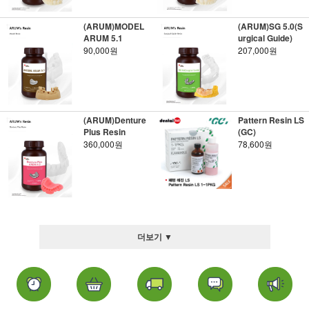
(ARUM)MODEL
(ARUM)SG 5.0(S
ARUM 5.1
urgical Guide)
90,000원
207,000원
(ARUM)Denture
Pattern Resin LS
Plus Resin
(GC)
360,000원
78,600원
더보기 ▼