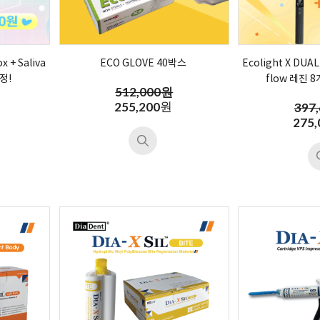
 + Saliva
ECO GLOVE 40박스
Ecolight X DUAL
증정!
flow 레진 
512,000원
원
255,200
397
275,