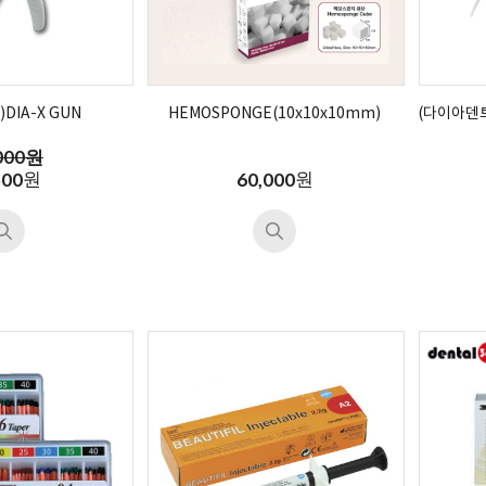
DIA-X GUN
HEMOSPONGE(10x10x10mm)
(다이아덴트)
000원
원
원
500
60,000