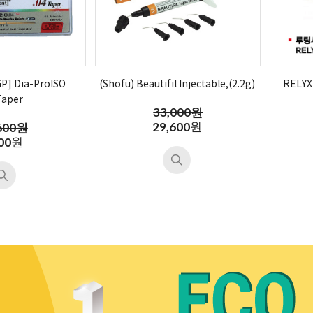
] Dia-ProISO
(Shofu) Beautifil Injectable,(2.2g)
RELYX
Taper
33,000원
원
29,600
600원
원
00