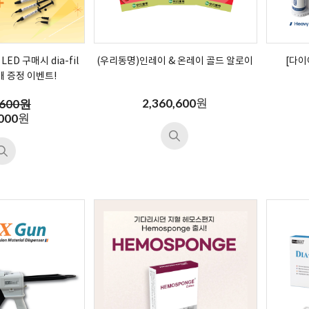
 LED 구매시 dia-fil
(우리동명)인레이 & 온레이 골드 알로이
[다이아
8개 증정 이벤트!
원
2,360,600
,600원
원
000