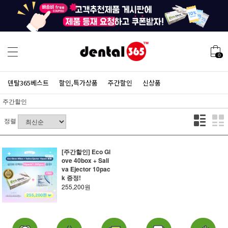
0
덴탈365베스트
할인,특가상품
주간할인
신상품
주간할인
정렬
[주간할인] Eco Gl
ove 40box + Sali
va Ejector 10pac
k 증정!
255,200원