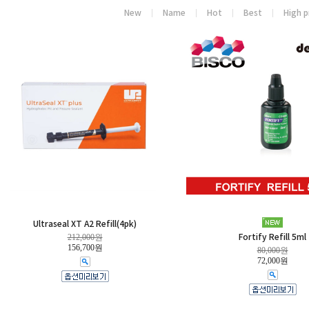
New
Name
Hot
Best
High p
Ultraseal XT A2 Refill(4pk)
212,000원
Fortify Refill 5ml
156,700원
80,000원
72,000원