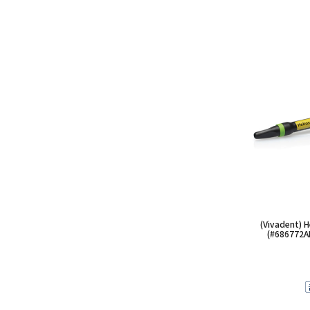
(Vivadent) H
(#686772AN