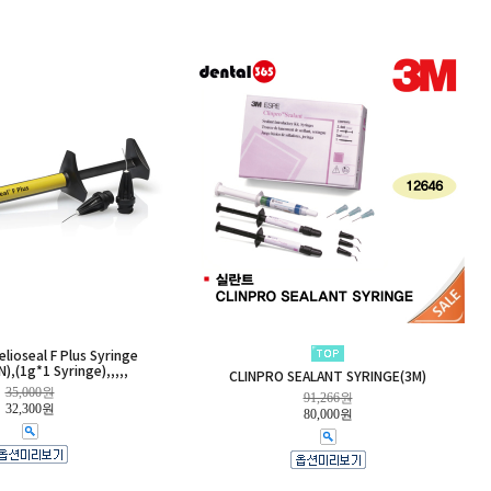
elioseal F Plus Syringe
),(1g*1 Syringe),,,,,
CLINPRO SEALANT SYRINGE(3M)
35,000원
91,266원
32,300원
80,000원