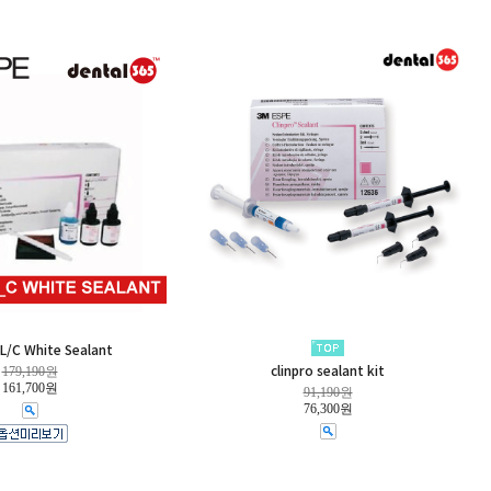
L/C White Sealant
179,190원
clinpro sealant kit
161,700원
91,190원
76,300원