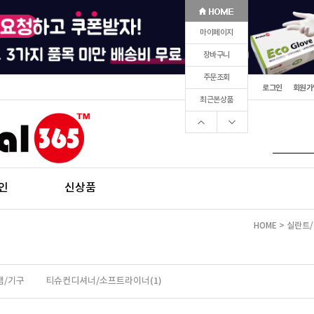
마이페이지
장바구니
주문조회
로그인
회원가
최근본상품
인
신상품
HOME
>
실란트
댐/기구
티슈컨디셔너/소프트라이너(1)