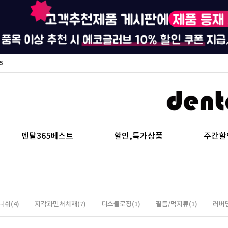
5
덴탈365베스트
할인,특가상품
주간할
니쉬(4)
지각과민처치재(7)
디스클로징(1)
필름/먹지류(1)
러버