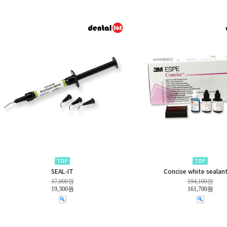
SEAL-IT
Concise white sealan
37,000원
194,100원
19,300원
161,700원