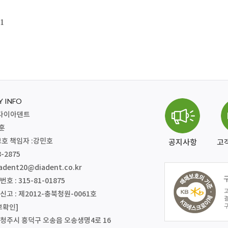
1
 INFO
주)다이아덴트
재훈
호 책임자 :강민호
공지사항
고
8-2875
adent20@diadent.co.kr
 : 315-81-01875
고 : 제2012-충북청원-0061호
보확인]
북 청주시 흥덕구 오송읍 오송생명4로 16