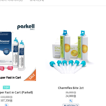
CharmFlex Bite 2ct
er Fast in Cart (Parkell)
36,000원
24,000원
110,000원
107,350원