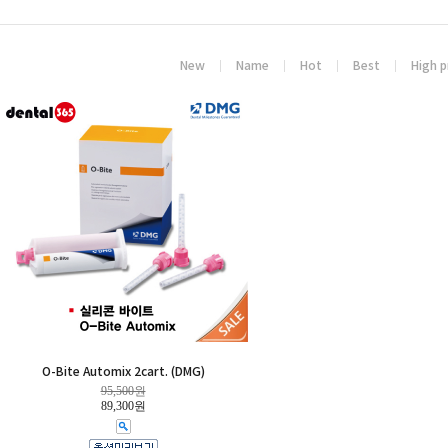
New
Name
Hot
Best
High p
O-Bite Automix 2cart. (DMG)
95,500원
89,300원