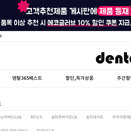
5
덴탈365베스트
할인,특가상품
주간할
트
S/러버)(128)
퍼티(7)
실리콘바이트(3)
알지네이트
의치이장재(
트레이 어데시브(1)
트레이(14)