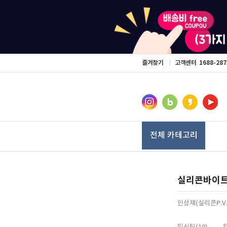
즐겨찾기
고객센터
1688-287
전체 카테고리
실리콘바이
인상재(실리콘P.V.
믹싱팁(10)