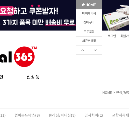
마이페이지
장바구니
주문조회
로그인
회원가
최근본상품
인
신상품
HOME
>
인상/보
11)
컴파운드왁스(3)
폴리싱/피니싱(9)
임시치아(2)
교합취득재/