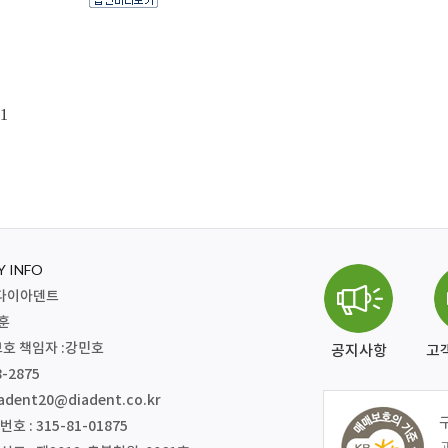
1
 INFO
주)다이아덴트
재훈
호 책임자 :강민호
공지사항
고
8-2875
adent20@diadent.co.kr
 : 315-81-01875