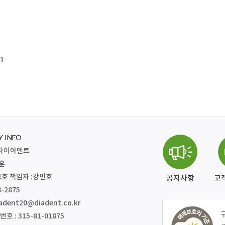
1
 INFO
주)다이아덴트
재훈
호 책임자 :강민호
공지사항
고
8-2875
adent20@diadent.co.kr
 : 315-81-01875