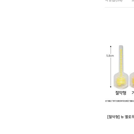
[절약형] 뉴 옐로우