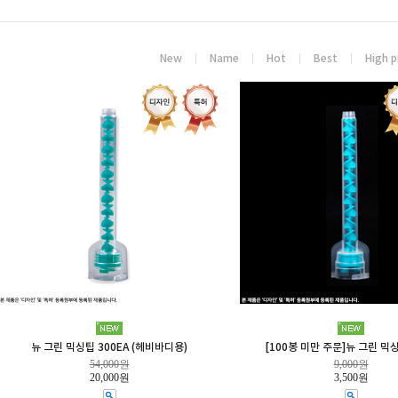
New
Name
Hot
Best
High p
뉴 그린 믹싱팁 300EA (헤비바디용)
[100봉 미만 주문]뉴 그린 믹싱
54,000원
9,000원
20,000원
3,500원