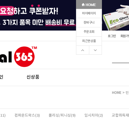
마이페이지
장바구니
주문조회
로그인
회원가
최근본상품
인
신상품
HOME
>
인
11)
컴파운드왁스(3)
폴리싱/피니싱(9)
임시치아(2)
교합취득재/