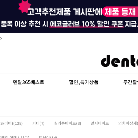
5
덴탈365베스트
할인,특가상품
주간할
S/러버)(128)
퍼티(7)
실리콘바이트(3)
알지네이트
의치이장재(
트레이 어데시브(1)
트레이(14)